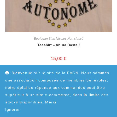
Boulegan Sian Nissart
,
Non classé
Teeshirt – Ahura Basta !
15,00
€
Bienvenue sur le site de la FACN. Nous sommes
une association composée de membres bénévoles,
notre délai de réponse aux commandes peut être
supérieur à un site e-commerce, dans la limite des
stocks disponibles. Merci
Ignorer