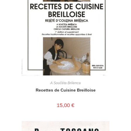
A Souĉéta Briïenca
Recettes de Cuisine Breilloise
15,00
€