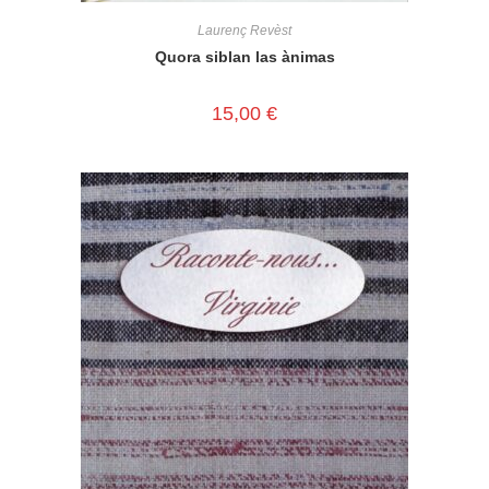
Laurenç Revèst
Quora siblan las ànimas
15,00
€