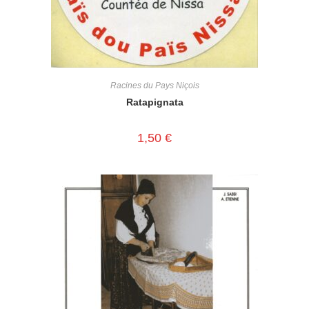
Racines du Pays Niçois
Ratapignata
1,50
€