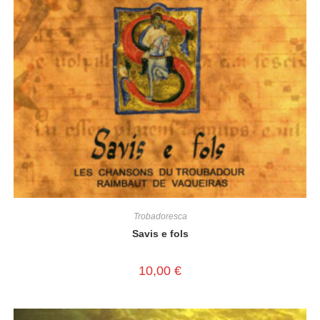
Trobadoresca
Savis e fols
10,00
€