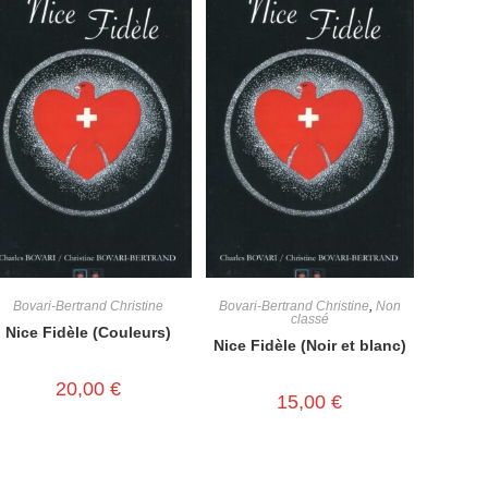
Bovari-Bertrand Christine
Bovari-Bertrand Christine
,
Non
classé
Nice Fidèle (Couleurs)
Nice Fidèle (Noir et blanc)
20,00
€
15,00
€