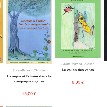
Bovari-Bertrand Christine
Le vallon des vents
Bovari-Bertrand Christine
La vigne et l’olivier dans la
campagne niçoise
8,00
€
15,00
€