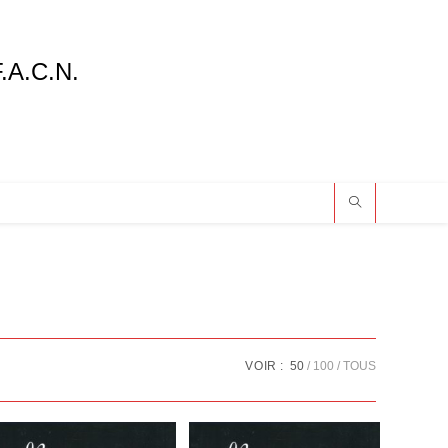
F.A.C.N.
VOIR :
50
100
TOUS