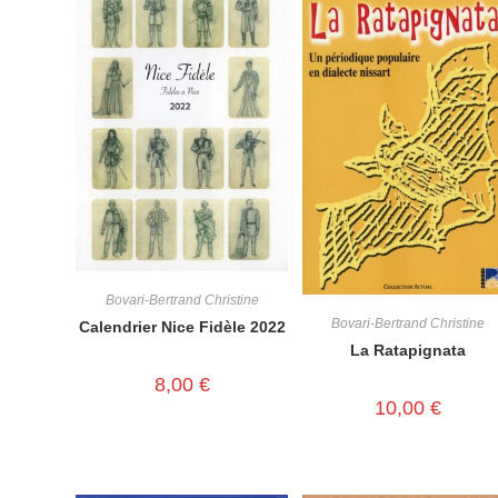
Bovari-Bertrand Christine
Bovari-Bertrand Christine
Calendrier Nice Fidèle 2022
La Ratapignata
8,00
€
10,00
€