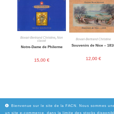
Bovari-Bertrand Christine
,
Non
Bovari-Bertrand Christine
classé
Souvenirs de Nice – 181
Notre-Dame de Philerme
12,00
€
15,00
€
Bienvenue sur le site de la FACN. Nous sommes un
un site e-commerce, dans la limite des stocks disponib