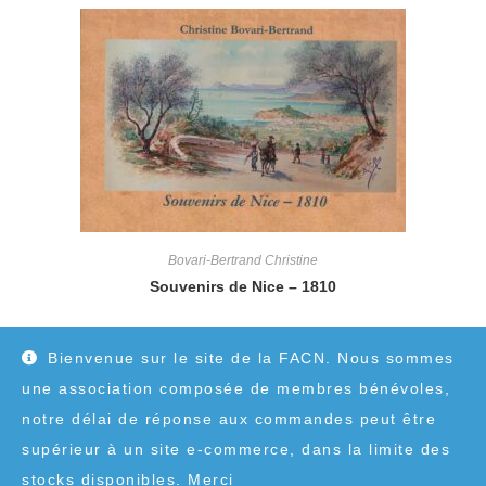
Bovari-Bertrand Christine
Souvenirs de Nice – 1810
12,00
€
Bienvenue sur le site de la FACN. Nous sommes
une association composée de membres bénévoles,
notre délai de réponse aux commandes peut être
supérieur à un site e-commerce, dans la limite des
stocks disponibles. Merci