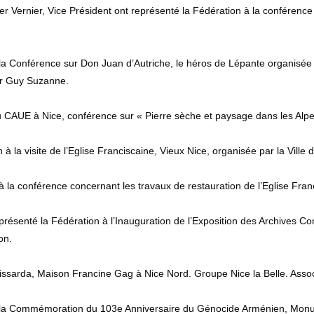
ivier Vernier, Vice Président ont représenté la Fédération à la confére
 la Conférence sur Don Juan d’Autriche, le héros de Lépante organisée
eur Guy Suzanne.
u CAUE à Nice, conférence sur « Pierre sèche et paysage dans les Alpe
 la visite de l’Eglise Franciscaine, Vieux Nice, organisée par la Ville 
à la conférence concernant les travaux de restauration de l’Eglise Fra
représenté la Fédération à l’Inauguration de l’Exposition des Archives 
on.
issarda, Maison Francine Gag à Nice Nord. Groupe Nice la Belle. Associ
 à la Commémoration du 103e Anniversaire du Génocide Arménien, Mon