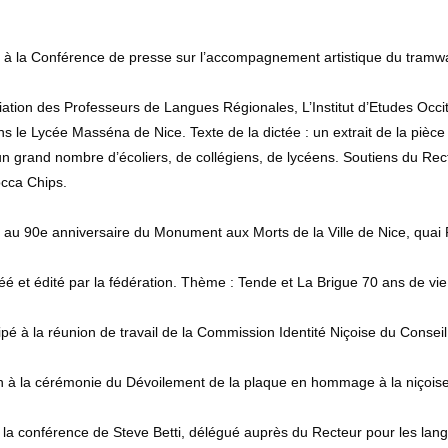
 à la Conférence de presse sur l’accompagnement artistique du tramway
iation des Professeurs de Langues Régionales, L’Institut d’Etudes Occ
ns le Lycée Masséna de Nice. Texte de la dictée : un extrait de la piè
 un grand nombre d’écoliers, de collégiens, de lycéens. Soutiens du Rec
occa Chips.
 au 90e anniversaire du Monument aux Morts de la Ville de Nice, quai
éé et édité par la fédération. Thème : Tende et La Brigue 70 ans de vie
ipé à la réunion de travail de la Commission Identité Niçoise du Conseil
on à la cérémonie du Dévoilement de la plaque en hommage à la niçoise
 la conférence de Steve Betti, délégué auprès du Recteur pour les lan