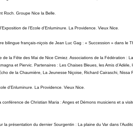
nt Roch. Groupe Nice la Belle.
l’Exposition de l’Ecole d’Enluminure. La Providence. Vieux Nice.
tre bilingue français-niçois de Jean Luc Gag : « Succession » dans le 
e de la Fête des Mai de Nice Cimiez. Associations de la Fédération : L
amagna et Piervic. Partenaires : Les Chaises Bleues, les Amis d’Adèle, 
 l’Echo de la Chaumière, La Jeunesse Niçoise, Richard Cairaschi, Nissa 
Ecole d’Enluminure. La Providence. Vieux Nice.
a conférence de Christian Maria : Anges et Démons musiciens et a visité
r la présentation du dernier Sourgentin : La plaine du Var dans l’Audit