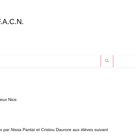
F.A.C.N.
ieux Nice.
e
ix par Nissa Pantaï et Cristou Daurore aux élèves suivant