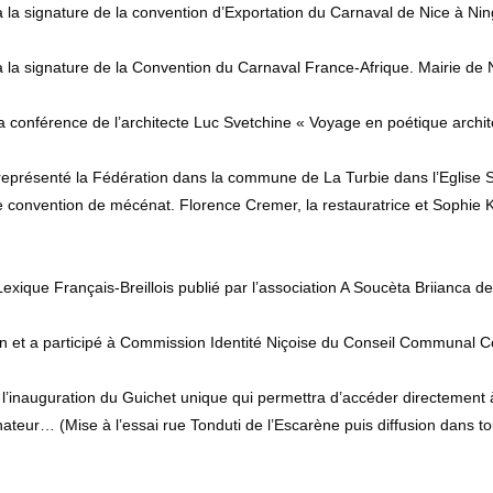
 la signature de la convention d’Exportation du Carnaval de Nice à Ni
 la signature de la Convention du Carnaval France-Afrique. Mairie de 
a conférence de l’architecte Luc Svetchine « Voyage en poétique archit
 représenté la Fédération dans la commune de La Turbie dans l’Eglise S
e convention de mécénat. Florence Cremer, la restauratrice et Sophie Ko
exique Français-Breillois publié par l’association A Soucèta Briianca d
 et a participé à Commission Identité Niçoise du Conseil Communal Cons
 l’inauguration du Guichet unique qui permettra d’accéder directement 
rdinateur… (Mise à l’essai rue Tonduti de l’Escarène puis diffusion dans 