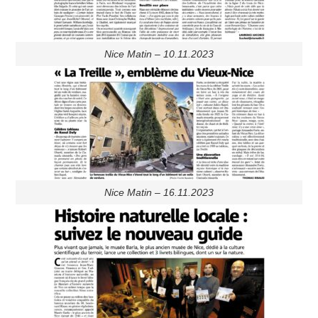
Nice Matin – 10.11.2023
Nice Matin – 16.11.2023