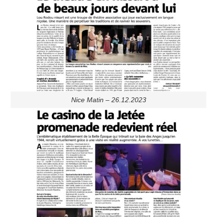
Nice Matin – 26.12.2023