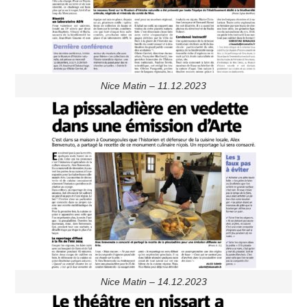
Nice Matin – 11.12.2023
Nice Matin – 14.12.2023