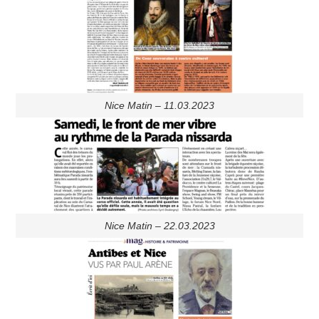
Nice Matin – 11.03.2023
Nice Matin – 22.03.2023