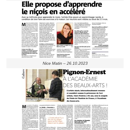
Nice Matin – 26.10.2023