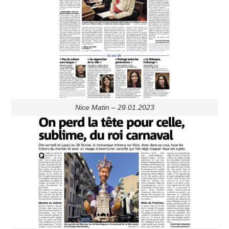
Nice Matin – 29.01.2023