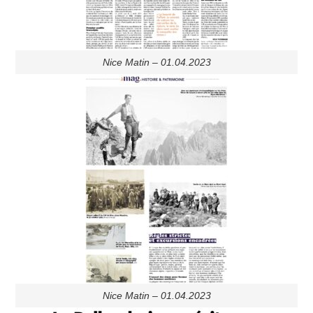
Nice Matin – 01.04.2023
Nice Matin – 01.04.2023