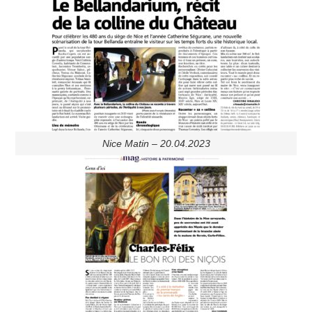
Nice Matin – 20.04.2023