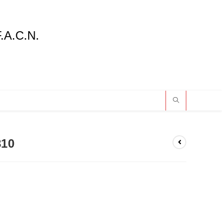
F.A.C.N.
810