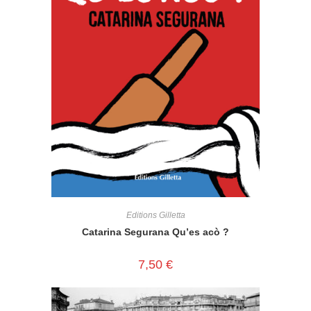
Editions Gilletta
Catarina Segurana Qu’es acò ?
7,50
€