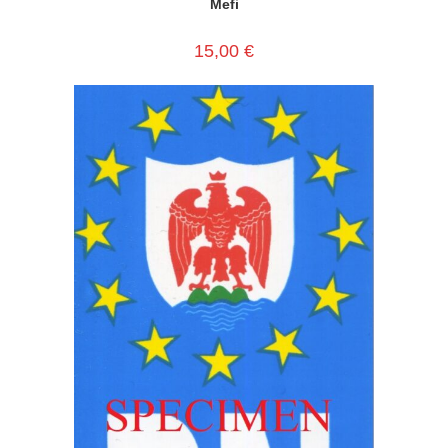
Mefi
15,00
€