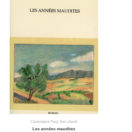
Caramagna Paul
,
Non classé
Les années maudites