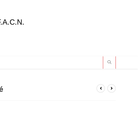
F.A.C.N.
é