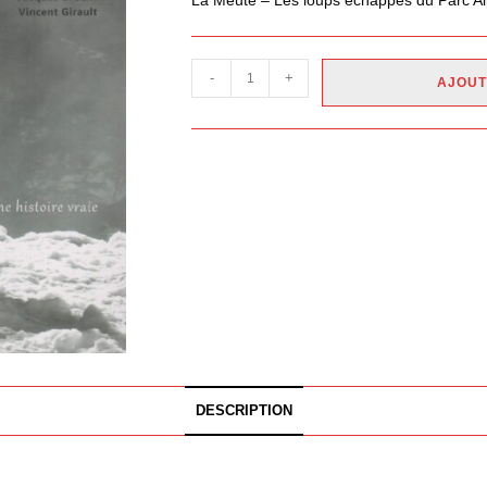
La Meute – Les loups échappés du Parc Alp
-
+
AJOUT
DESCRIPTION