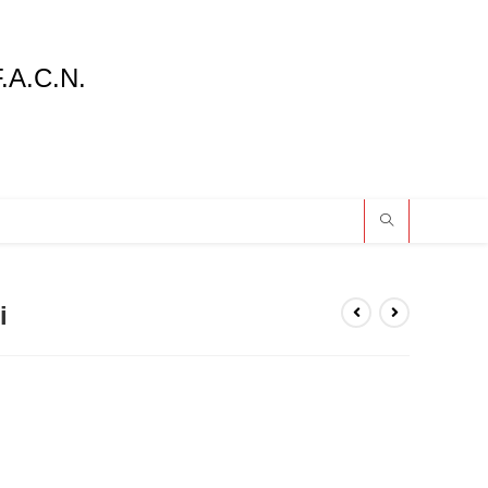
F.A.C.N.
i