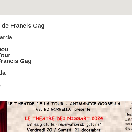
s de Francis Gag
arda
iou
Tour
Francis Gag
da
u