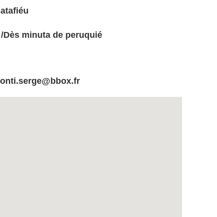
atafiéu
a /Dès minuta de peruquié
monti.serge@bbox.fr