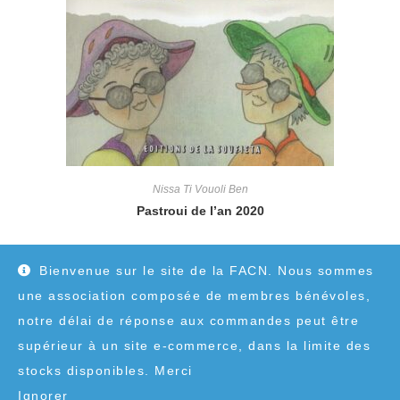
Nissa Ti Vouoli Ben
Pastroui de l’an 2020
10,00
€
Bienvenue sur le site de la FACN. Nous sommes
une association composée de membres bénévoles,
notre délai de réponse aux commandes peut être
supérieur à un site e-commerce, dans la limite des
stocks disponibles. Merci
Ignorer