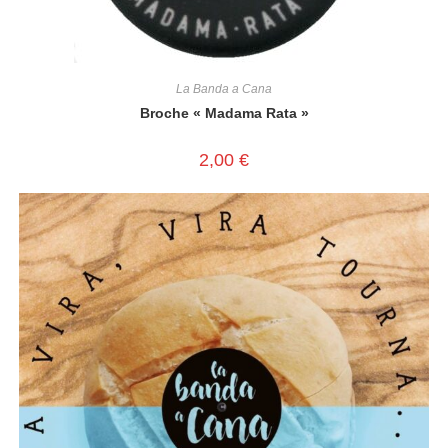
La Banda a Cana
Broche « Madama Rata »
2,00
€