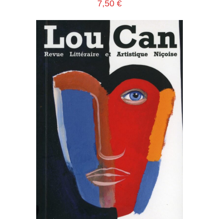
7,50
€