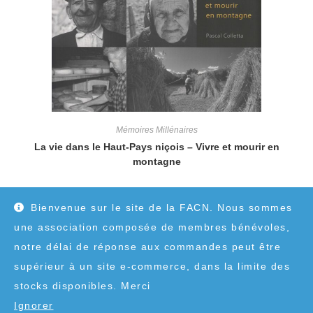
Mémoires Millénaires
La vie dans le Haut-Pays niçois – Vivre et mourir en
montagne
18,00
€
Bienvenue sur le site de la FACN. Nous sommes
une association composée de membres bénévoles,
notre délai de réponse aux commandes peut être
supérieur à un site e-commerce, dans la limite des
stocks disponibles. Merci
Ignorer