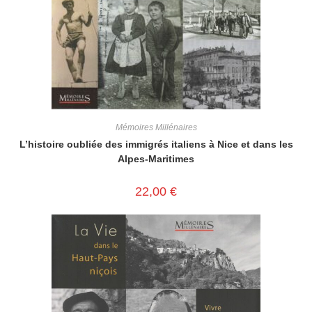
Mémoires Millénaires
L’histoire oubliée des immigrés italiens à Nice et dans les
Alpes-Maritimes
22,00
€