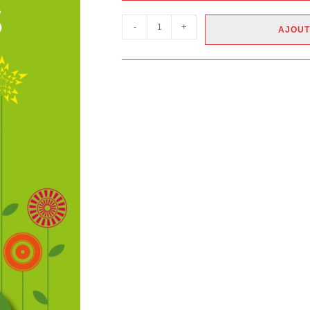
-
+
AJOUT