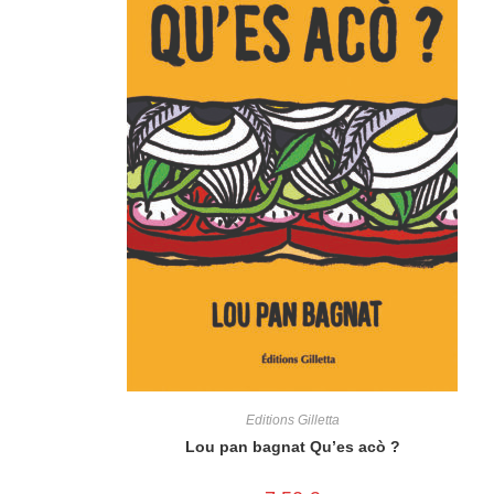
Editions Gilletta
Lou pan bagnat Qu’es acò ?