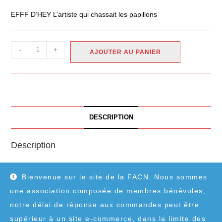
EFFF D’HEY L’artiste qui chassait les papillons
-
+
AJOUTER AU PANIER
DESCRIPTION
Description
EFFF D’HEY L’artiste qui chassait les papillons
Bienvenue sur le site de la FACN. Nous sommes
une association composée de membres bénévoles,
notre délai de réponse aux commandes peut être
supérieur à un site e-commerce, dans la limite des