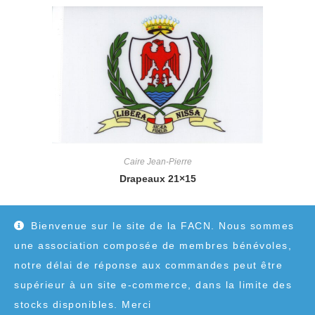
Caire Jean-Pierre
Drapeaux 21×15
3,00
€
Bienvenue sur le site de la FACN. Nous sommes
une association composée de membres bénévoles,
notre délai de réponse aux commandes peut être
supérieur à un site e-commerce, dans la limite des
stocks disponibles. Merci