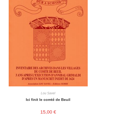
Lou Savel
Ici finit le comté de Beuil
15,00
€