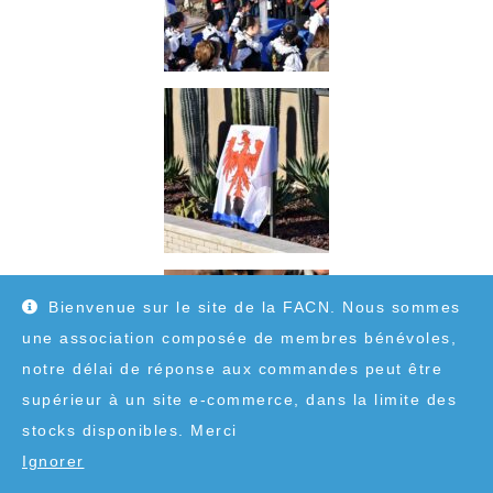
Bienvenue sur le site de la FACN. Nous sommes
une association composée de membres bénévoles,
notre délai de réponse aux commandes peut être
supérieur à un site e-commerce, dans la limite des
stocks disponibles. Merci
Ignorer